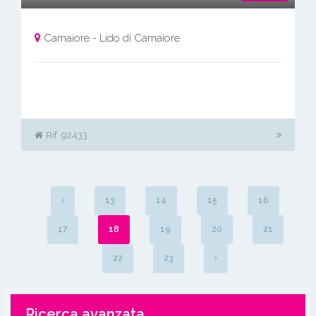
Camaiore - Lido di Camaiore
Rif. 92433
13
14
15
16
17
18
19
20
21
22
23
Ricerca avanzata