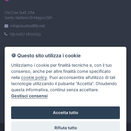
Via Cisa Sud, 264
Santo Stefano Di Magra (SP)
info@studioaffitti.net
+39 0187 1821053
Link utili
🍪 Questo sito utilizza i cookie
Utilizziamo i cookie per finalità tecniche e, con il tuo
consenso, anche per altre finalità come specificato
nella
cookie policy
. Puoi acconsentire all’utilizzo di tali
Privacy policy
tecnologie utilizzando il pulsante “Accetta”. Chiudendo
Gestisci Cookie Policy
questa informativa, continui senza accettare.
Gestisci consensi
Accetta tutto
Rifiuta tutto