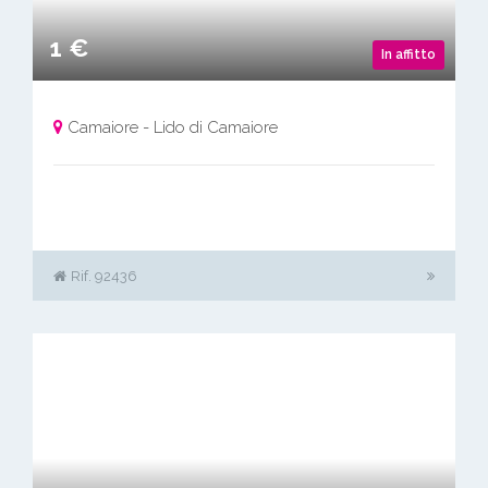
1 €
In affitto
Camaiore - Lido di Camaiore
Rif. 92436