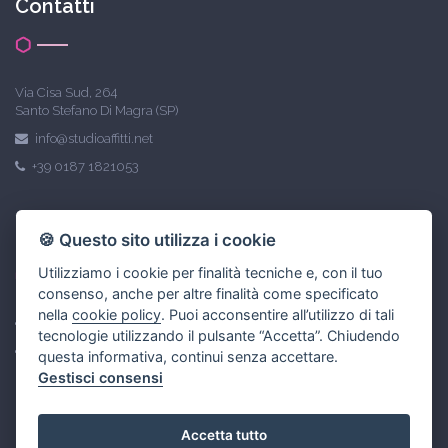
Contatti
Via Cisa Sud, 264
Santo Stefano Di Magra (SP)
info@studioaffitti.net
+39 0187 1821053
Link utili
🍪 Questo sito utilizza i cookie
Utilizziamo i cookie per finalità tecniche e, con il tuo
consenso, anche per altre finalità come specificato
nella
cookie policy
. Puoi acconsentire all’utilizzo di tali
Privacy policy
tecnologie utilizzando il pulsante “Accetta”. Chiudendo
Gestisci Cookie Policy
questa informativa, continui senza accettare.
Gestisci consensi
Accetta tutto