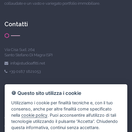
collaudate e un vasto e variegato portfolio immobiliare.
Contatti
Via Cisa Sud, 264
Santo Stefano Di Magra (SP)
info@studioaffitti.net
+39 0187 1821053
Link utili
🍪 Questo sito utilizza i cookie
Utilizziamo i cookie per finalità tecniche e, con il tuo
consenso, anche per altre finalità come specificato
nella
cookie policy
. Puoi acconsentire all’utilizzo di tali
Privacy policy
tecnologie utilizzando il pulsante “Accetta”. Chiudendo
Gestisci Cookie Policy
questa informativa, continui senza accettare.