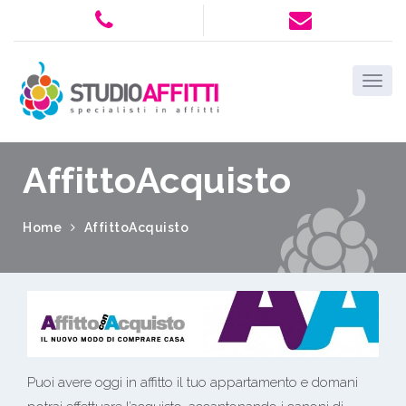
AffittoAcquisto
Home
AffittoAcquisto
Puoi avere oggi in affitto il tuo appartamento e domani