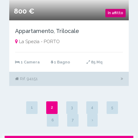
800 €
In affitto
Appartamento, Trilocale
La Spezia - PORTO
1 Camera
1 Bagno
85 Mq
Rif. 94151
1
2
3
4
5
6
7