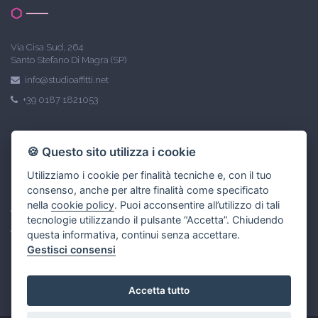
Via Cisa Sud, 264
Santo Stefano Di Magra (SP)
info@studioaffitti.net
+39 0187 1821053
Link utili
🍪 Questo sito utilizza i cookie
Utilizziamo i cookie per finalità tecniche e, con il tuo
consenso, anche per altre finalità come specificato
nella
cookie policy
. Puoi acconsentire all’utilizzo di tali
Privacy policy
tecnologie utilizzando il pulsante “Accetta”. Chiudendo
Gestisci Cookie Policy
questa informativa, continui senza accettare.
Gestisci consensi
Accetta tutto