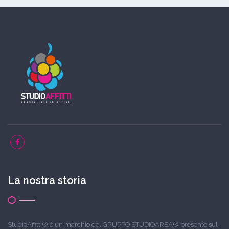
La nostra storia
StudioAffitti® è un marchio del GRUPPO STUDIOAREA® presente sul