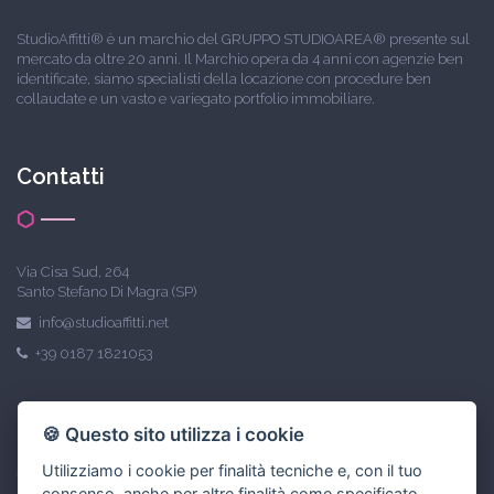
StudioAffitti® è un marchio del GRUPPO STUDIOAREA® presente sul
mercato da oltre 20 anni. Il Marchio opera da 4 anni con agenzie ben
identificate, siamo specialisti della locazione con procedure ben
collaudate e un vasto e variegato portfolio immobiliare.
Contatti
Via Cisa Sud, 264
Santo Stefano Di Magra (SP)
info@studioaffitti.net
+39 0187 1821053
Link utili
🍪 Questo sito utilizza i cookie
Utilizziamo i cookie per finalità tecniche e, con il tuo
consenso, anche per altre finalità come specificato