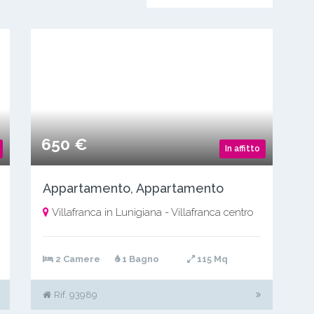
650 €
In affitto
Appartamento, Appartamento
Villafranca in Lunigiana - Villafranca centro
2 Camere
1 Bagno
115 Mq
Rif. 93989