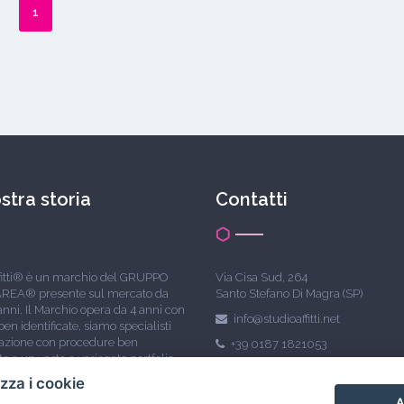
1
stra storia
Contatti
fitti® è un marchio del GRUPPO
Via Cisa Sud, 264
REA® presente sul mercato da
Santo Stefano Di Magra (SP)
anni. Il Marchio opera da 4 anni con
info@studioaffitti.net
en identificate, siamo specialisti
cazione con procedure ben
+39 0187 1821053
e e un vasto e variegato portfolio
are.
izza i cookie
A