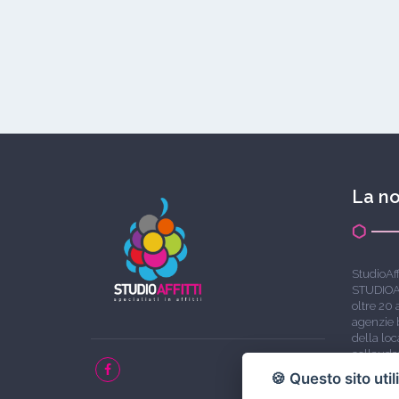
La no
StudioAf
STUDIOA
oltre 20 
agenzie b
della lo
collaudat
immobili
🍪 Questo sito util