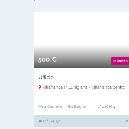
500 €
In affitto
Ufficio
Villafranca in Lunigiana - Villafranca centro
4 Camere
1 Bagno
130 Mq
Rif. 94152