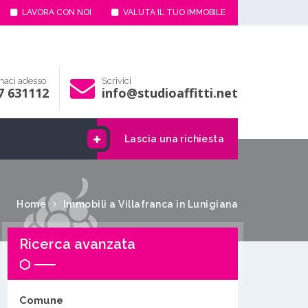
LAVORA CON NOI
VALUTA IL TUO IMMOBILE
aci adesso
Scrivici
7 631112
info@studioaffitti.net
Lascia una richiesta
Home
Immobili a Villafranca in Lunigiana
Ricerca avanzata
Comune