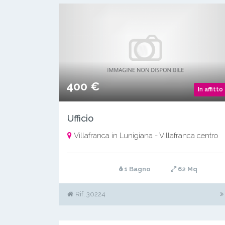
400 €
In affitto
Ufficio
Villafranca in Lunigiana - Villafranca centro
1 Bagno
62 Mq
Rif. 30224