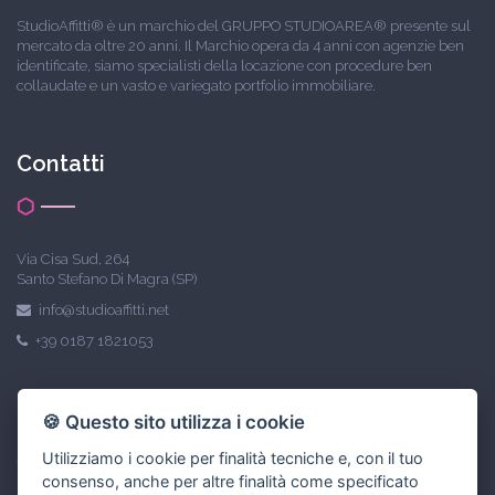
StudioAffitti® è un marchio del GRUPPO STUDIOAREA® presente sul
mercato da oltre 20 anni. Il Marchio opera da 4 anni con agenzie ben
identificate, siamo specialisti della locazione con procedure ben
collaudate e un vasto e variegato portfolio immobiliare.
Contatti
Via Cisa Sud, 264
Santo Stefano Di Magra (SP)
info@studioaffitti.net
+39 0187 1821053
Link utili
🍪 Questo sito utilizza i cookie
Utilizziamo i cookie per finalità tecniche e, con il tuo
consenso, anche per altre finalità come specificato