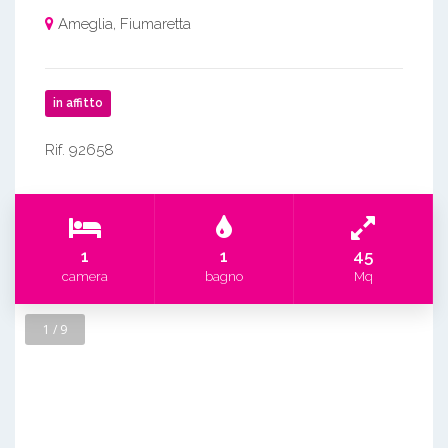
Ameglia, Fiumaretta
in affitto
Rif. 92658
1
1
45
camera
bagno
Mq
1 / 9