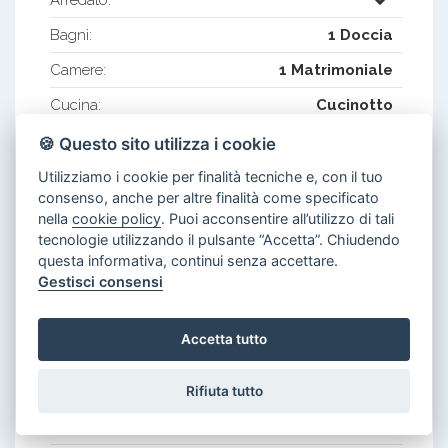
Bagni:
1 Doccia
Camere:
1 Matrimoniale
Cucina:
Cucinotto
Disimpegno:
🍪 Questo sito utilizza i cookie
Ingresso:
Utilizziamo i cookie per finalità tecniche e, con il tuo
consenso, anche per altre finalità come specificato
Zona Giorno:
Salotto
nella
cookie policy
. Puoi acconsentire all’utilizzo di tali
tecnologie utilizzando il pulsante “Accetta”. Chiudendo
Caratteristiche Esterne
questa informativa, continui senza accettare.
Gestisci consensi
Cancello Elettrico:
Deposito Biciclette:
Accetta tutto
Parcheggio (Posti Auto):
1 Privato n°7
Passaggio Pedonale:
Rifiuta tutto
Passo Carrabile:
1