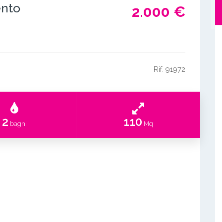
nto
2.000 €
Rif. 91972
2
110
bagni
Mq