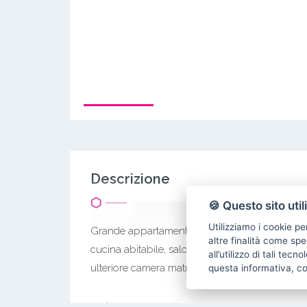
Descrizione
🍪 Questo sito util
Utilizziamo i cookie pe
Grande appartamento finemente arredato con g
altre finalità come spe
cucina abitabile, salone doppio, camera matri
all’utilizzo di tali tec
ulteriore camera matrimoniale, servizio con doc
questa informativa, c