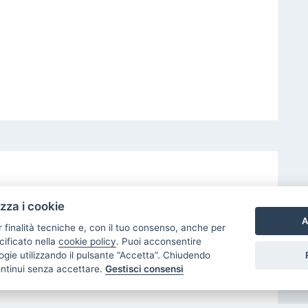
izza i cookie
A
r finalità tecniche e, con il tuo consenso, anche per
rande terrazza composto da ingresso in corridoio,
cificato nella
cookie policy
. Puoi acconsentire
moniale con cabina armadio, camera con servizio,
nologie utilizzando il pulsante “Accetta”. Chiudendo
cia.
ontinui senza accettare.
Gestisci consensi