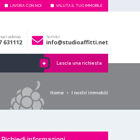
LAVORA CON NOI
VALUTA IL TUO IMMOBILE
aci adesso
Scrivici
7 631112
info@studioaffitti.net
Lascia una richiesta
Home
I nostri immobili
Richiedi informazioni