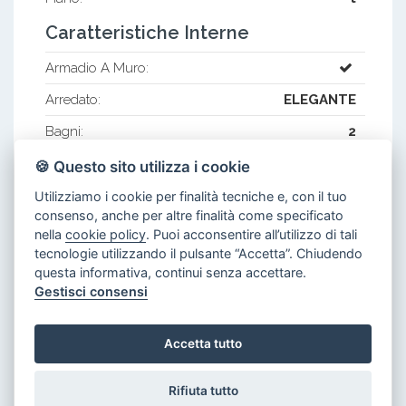
Caratteristiche Interne
Armadio A Muro:
Arredato:
ELEGANTE
Bagni:
2
Cabina Armadio:
🍪 Questo sito utilizza i cookie
Camere:
2 MATRIMONIALI
Utilizziamo i cookie per finalità tecniche e, con il tuo
consenso, anche per altre finalità come specificato
Corridoio:
nella
cookie policy
. Puoi acconsentire all’utilizzo di tali
tecnologie utilizzando il pulsante “Accetta”. Chiudendo
Cucina:
Abitabile
questa informativa, continui senza accettare.
Disimpegno:
Gestisci consensi
Doppi Vetri:
Accetta tutto
Frigorifero:
Piano Cottura:
Rifiuta tutto