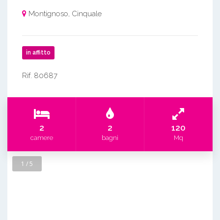
Montignoso, Cinquale
in affitto
Rif. 80687
2
2
120
camere
bagni
Mq
1 / 5