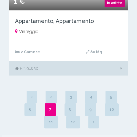
1 €
In affitto
Appartamento, Appartamento
Viareggio
2 Camere
80 Mq
Rif. 91830
2
3
4
5
6
7
8
9
10
11
12