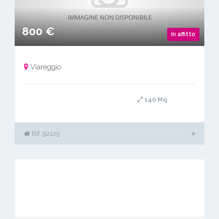
800 €
In affitto
Viareggio
140 Mq
Rif. 92125