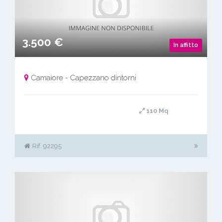
3.500 €
In affitto
Camaiore - Capezzano dintorni
110 Mq
Rif. 92295