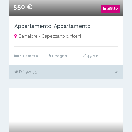
550 €
In affitto
Appartamento, Appartamento
Camaiore - Capezzano dintorni
1 Camera
1 Bagno
45 Mq
Rif. 92035