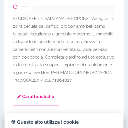
STUDIOAFFITTI SARZANA PEROPONE : Ameglia, in
zona defilata dal traffico, proponiamo bellissimo
bilocale ristrutturato e arredato moderno. L'immobile,
è disposto in questo modo : cucina attrezzata,
camera matrimoniale con vetrata su vista, servizio
con box doccia. Completa giardino ad uso esclusivo,
e due posti auto scoperti. Impianto di riscaldamento
a gas e convertitori. PER MAGGIORI INFORMAZIONI
: 340.8851219 / 0187.1864827
Caratteristiche
Dettagli Principali
🍪 Questo sito utilizza i cookie
Superficie:
45mq