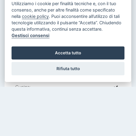
Utilizziamo i cookie per finalità tecniche e, con il tuo
consenso, anche per altre finalità come specificato
Locali:
2.5
nella
cookie policy
. Puoi acconsentire all’utilizzo di tali
Piano:
t
tecnologie utilizzando il pulsante “Accetta”. Chiudendo
questa informativa, continui senza accettare.
Caratteristiche Interne
Gestisci consensi
Arredato:
Accetta tutto
Bagni:
1
Camere:
1
Rifiuta tutto
Corridoio:
Cucina:
Doppi Vetri:
Caratteristiche Esterne
Giardino:
Parcheggio (Posti Auto):
1