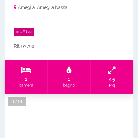
Ameglia, Ameglia bassa
in affitto
Rif. 93792
1
1
45
camera
bagno
Mq
1 / 14