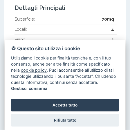
Dettagli Principali
Superficie:
70mq
Locali:
4
Piano:
1
🍪 Questo sito utilizza i cookie
Caratteristiche Interne
Utilizziamo i cookie per finalità tecniche e, con il tuo
Animali Ammessi:
consenso, anche per altre finalità come specificato
nella
cookie policy
. Puoi acconsentire all’utilizzo di tali
Armadio A Muro:
tecnologie utilizzando il pulsante “Accetta”. Chiudendo
Arredato:
questa informativa, continui senza accettare.
Gestisci consensi
Bagni:
1
Camere:
2
Accetta tutto
Doppi Vetri:
Rifiuta tutto
Frigorifero: