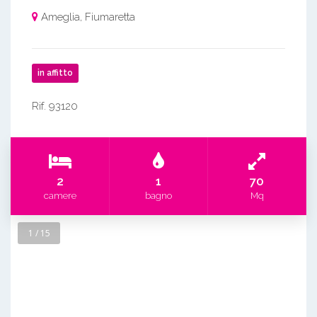
Ameglia, Fiumaretta
in affitto
Rif. 93120
2
1
70
camere
bagno
Mq
1 / 15