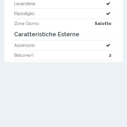
Lavanderia:
Ripostiglio:
Zona Giorno:
Salotto
Caratteristiche Esterne
Ascensore:
Balcone/i:
2
Terrazzo/i:
1
Distanze
Mare/lago:
50 mt
Autostrada:
3 km
Trasporti:
5 km
Servizi:
200 mt