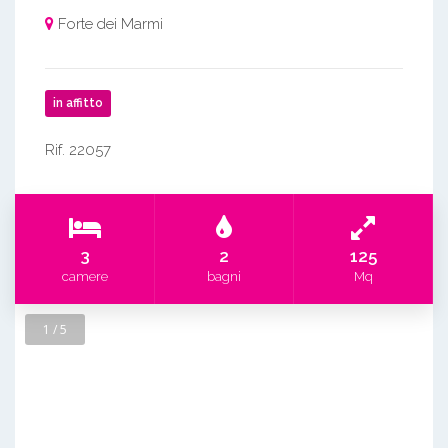
Forte dei Marmi
in affitto
Rif. 22057
3
2
125
camere
bagni
Mq
1 / 5